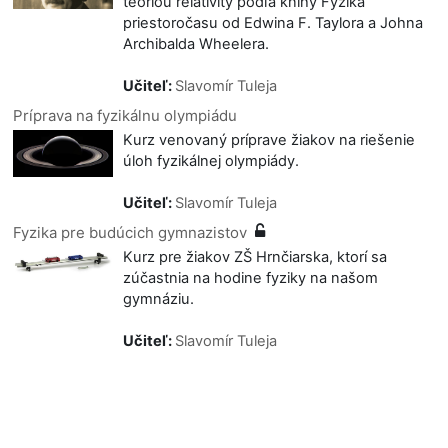
teóriou relativity podľa knihy Fyzika
priestoročasu od Edwina F. Taylora a Johna
Archibalda Wheelera.
Učiteľ:
Slavomír Tuleja
Príprava na fyzikálnu olympiádu
Kurz venovaný príprave žiakov na riešenie
úloh fyzikálnej olympiády.
Učiteľ:
Slavomír Tuleja
Fyzika pre budúcich gymnazistov
Kurz pre žiakov ZŠ Hrnčiarska, ktorí sa
zúčastnia na hodine fyziky na našom
gymnáziu.
Učiteľ:
Slavomír Tuleja