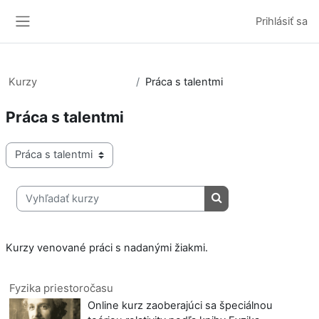
Preskočiť na hlavný obsah
Prihlásiť sa
Bočný panel
Kurzy
Práca s talentmi
Práca s talentmi
Kategórie kurzov
Vyhľadať kurzy
Vyhľadať kurzy
Kurzy venované práci s nadanými žiakmi.
Fyzika priestoročasu
Online kurz zaoberajúci sa špeciálnou