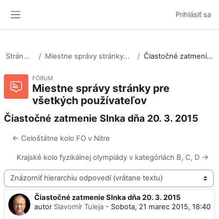
Preskočiť na hlavný obsah
Prihlásiť sa
Bočný panel
Stránky portálu
Miestne správy stránky pre všetkých používateľov
Čiastočné zatmenie Slnka dňa 20. 3. 2015
FÓRUM
Miestne správy stránky pre
všetkých používateľov
Čiastočné zatmenie Slnka dňa 20. 3. 2015
← Celoštátne kolo FO v Nitre
Krajské kolo fyzikálnej olympiády v kategóriách B, C, D →
Mód zobrazenia
Čiastočné zatmenie Slnka dňa 20. 3. 2015
Počet odpovedí: 0
autor
Slavomír Tuleja
-
Sobota, 21 marec 2015, 18:40