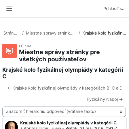
Preskočiť na hlavný obsah
Prihlásiť sa
Bočný panel
Stránky portálu
Miestne správy stránky pre všetkých používateľov
Krajské kolo fyzikálnej olympiády v kategórii C
FÓRUM
Miestne správy stránky pre
všetkých používateľov
Krajské kolo fyzikálnej olympiády v kategórii
C
← Krajské kolo fyzikálnej olympiády v kategóriách B, C a D
Fyzikálny Náboj →
Mód zobrazenia
Krajské kolo fyzikálnej olympiády v kategórii C
Počet odpovedí: 0
autor
Slavomír Tuleja
-
Piatok, 31 máj 2019, 09:07