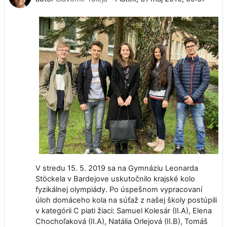
V stredu 15. 5. 2019 sa na Gymnáziu Leonarda
Stöckela v Bardejove uskutočnilo krajské kolo
fyzikálnej olympiády. Po úspešnom vypracovaní
úloh domáceho kola na súťaž z našej školy postúpili
v kategórii C piati žiaci: Samuel Kolesár (II.A), Elena
Chochoľaková (II.A), Natália Orlejová (II.B), Tomáš